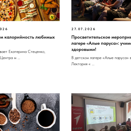
2026
27.07.2026
м калорийность любимых
Просветительское мероприя
лагере «Алые паруса»: учим
здоровыми!
вает Екатерина Стеценко,
Центра м ...
В детском лагере «Алые паруса» 
Лектория « ...