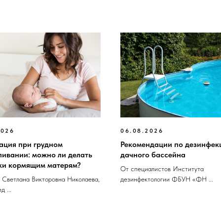
2026
06.08.2026
ация при грудном
Рекомендации по дезинфек
ливании: можно ли делать
дачного бассейна
ки кормящим матерям?
От специалистов Института
 Светлана Викторовна Николаева,
дезинфектологии ФБУН «ФН ...
д ...