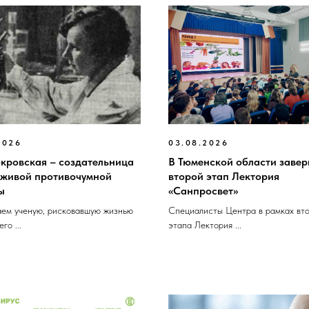
2026
03.08.2026
окровская – создательница
В Тюменской области заве
 живой противочумной
второй этап Лектория
ы
«Санпросвет»
ем ученую, рисковавшую жизнью
Специалисты Центра в рамках вт
го ...
этапа Лектория ...