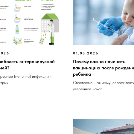
2026
01.08.2026
заболеть энтеровирусной
Почему важно начинать
ией?
вакцинацию после рожден
ребенка
русные (неполио) инфекции -
трых ...
Своевременная иммунопрофилакт
уверенное начал ...