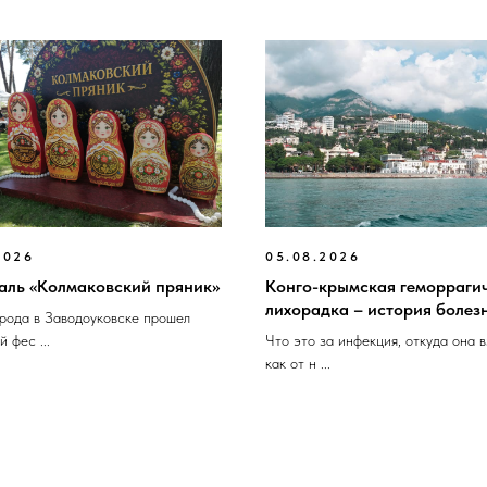
2026
05.08.2026
аль «Колмаковский пряник»
Конго-крымская геморраги
лихорадка – история болез
орода в Заводоуковске прошел
 фес ...
Что это за инфекция, откуда она в
как от н ...